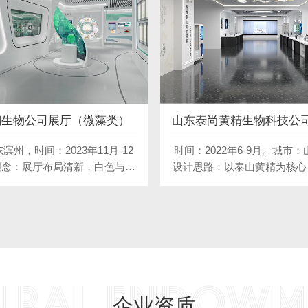
翔生物公司展厅（微藻类）
山东泰尚黄精生物科技公
精类）
滨州，时间：2023年11月-12
时间：2022年6-9月。城市：
理念：展厅布局清新，白色与绿
设计思路：以泰山黄精为核心
声光电交织，展现生物科技之
技价值与产业特色。运用现代
，呈现生物科技前沿。
打造互动体验区，让参观者深
的种植、加工与功效。整体设
文化元素，营造专业、科技、
氛围，提升泰山黄精的品牌形
值。
URAL ENDOWM
企业资质