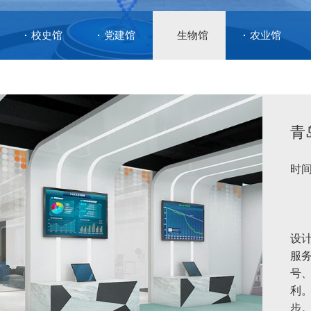
校史馆
党建馆
生物馆
农业馆
青
时间
设
服
号
利
步