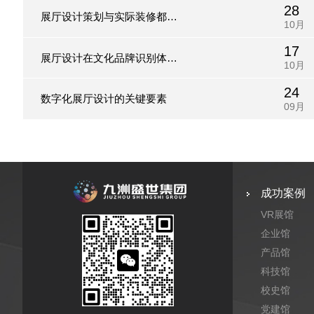
28
展厅设计策划与实际装修都包
10月
17
含哪些重点？
展厅设计在文化品牌识别体系
10月
24
中分为哪几类?
数字化展厅设计的关键要素
09月
成功案例
VR展馆
企业馆
产品馆
科技馆
校史馆
党建馆