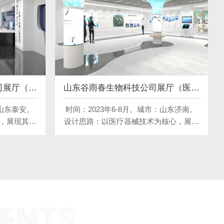
司展厅（黄
山东谷雨春生物科技公司展厅（医药
类）
山东泰安。 ​
时间：2023年6-8月。城市：山东济南。
，展现其科
设计思路：以医疗器械技术为核心，展现
科技手段，
其发展历程与创新成果。通过多媒体展
入了解黄精
示、实物模型、互动体验等形式，呈现医
计融合泰山
疗器械技术的最新进展与应用。空间布局
文化的展示
简洁现代，色彩搭配科技感十足，让参观
象与市场价
者直观感受医疗器械技术的魅力与未来前
景。
ENTS