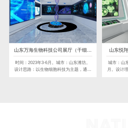
山东万海生物科技公司展厅（干细胞
山东悦
类）
时间：2023年3-6月。城市：山东潍坊。
​城市：山东
设计思路：以生物细胞科技为主题，通过
月。设计
现代科技展示手段，展现细胞科技的奥秘
色交融，
与应用。空间布局清晰，色彩科技感十
美
足，互动体验丰富。整体设计充满未来
感，让参观者直观感受生物细胞科技的魅
力与前景。
NAT